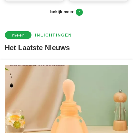
for Kids and Teens
Steriliseerbare Zakjes Voor
Pumpende Moeders Die
bekijk meer
Op Zoek Zijn Naar Een
Duurzame En Veilige Melk
Bewaaroplossing
meer
INLICHTINGEN
Het Laatste Nieuws