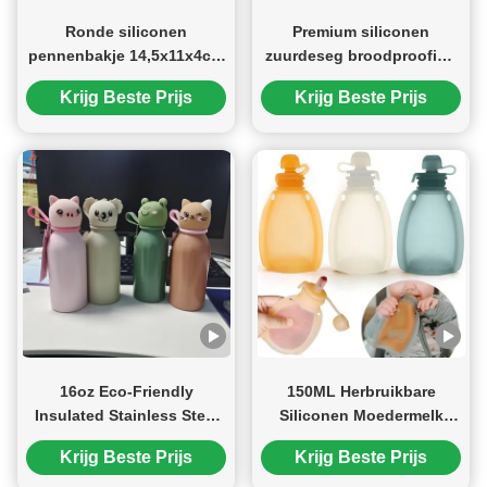
Ronde siliconen
Premium siliconen
pennenbakje 14,5x11x4cm
zuurdeseg broodproofing
Lichtgewicht 110g
& bakmand set - Inclusief
Krijg Beste Prijs
Krijg Beste Prijs
Duurzame draagbare
ovale & ronde opvouwbare
opbergtas voor kantoor,
kommen (9,5 inch) - Oven
school en
& vaatwasser kluis,
kunstbenodigdheden
cadeautjes voor
ambachtelijke bakkers
16oz Eco-Friendly
150ML Herbruikbare
Insulated Stainless Steel
Siliconen Moedermelk
Water Bottle with Cute
Bewaarzakjes – Lekvrij,
Krijg Beste Prijs
Krijg Beste Prijs
Removable Animal Head
BPA-vrij, Vriesbestendig &