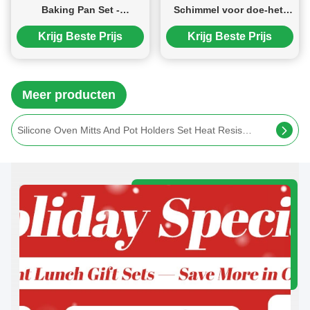
Baking Pan Set -
Schimmel voor doe-het-
Temperature Resistant
zelf kaarsen Zeep Hars
Krijg Beste Prijs
Krijg Beste Prijs
(-40°F to 446°F) Non-Stick
Craft
Bakeware with Metal
Reinforced Frame
Meer producten
Silicone Oven Mitts Paar BBQ Handschoenen Warmtebestendige Silicone Grillhandschoenen Silicone Keukenapparatuur Bakhandschoenen