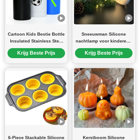
Cartoon Kids Bestie Bottle
Sneeuwman Silicone
Insulated Stainless Steel
nachtlamp voor kinderen -
Water Bottle With
Touch Control, oplaadbare
Krijg Beste Prijs
Krijg Beste Prijs
Detachable Soft Head Fun
LED
Drinking For Kids, Flexible
Reusable Straw 16 Ounce
6-Piece Stackable Silicone
Kerstboom Silicone