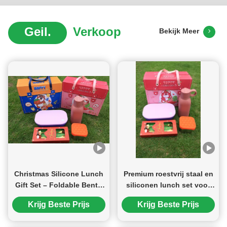
Geil.
Verkoop
Bekijk Meer
Christmas Silicone Lunch
Premium roestvrij staal en
Gift Set – Foldable Bento
siliconen lunch set voor
Box, Stainless Steel Water
kinderen en gezinnen 4 in
Krijg Beste Prijs
Krijg Beste Prijs
Bottle, Food Storage Bag
1 combo met bento box,
& Festive Cutlery | Eco-
fles, snack cup en dierlijke