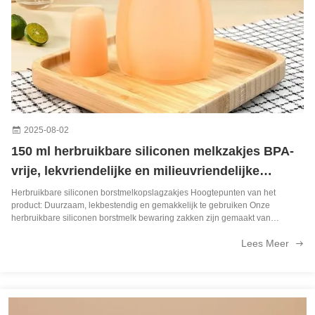
2025-08-02
150 ml herbruikbare siliconen melkzakjes BPA-
vrije, lekvriendelijke en milieuvriendelijke
oplossing voor veilige borstvoeding
Herbruikbare siliconen borstmelkopslagzakjes Hoogtepunten van het
product: Duurzaam, lekbestendig en gemakkelijk te gebruiken Onze
herbruikbare siliconen borstmelk bewaring zakken zijn gemaakt van
premium 100% food-grade, BPA-vrije siliconen, zorgen voor veiligheid en
Lees Meer
gemoedsrust voor u en uw baby...