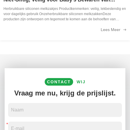
Moedermelk voor Thuis, Reizen en Pumpende
Herbruikbare siliconen melkzakjes Productkenmerken: veilig, lekbestendig en
voor dagelijks gebruik Onzeherbruikbare siliconen melkzakkenDeze
Moeders
producten zijn ontworpen om tegemoet te komen aan de behoeften van
moderne moeders die op zoek zijn naar een veiligere en duurzamere manier
Lees Meer
om moedermelk op ...
CONTACT
WIJ
Vraag me nu, krijg de prijslijst.