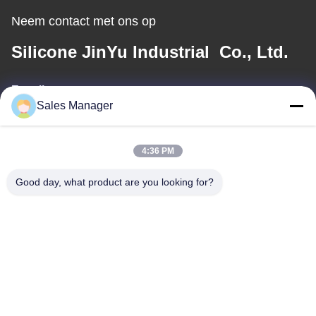
Neem contact met ons op
Silicone JinYu Industrial Co., Ltd.
E-mail
Sales Manager
angela@siliconeproducts-factory.com
4:36 PM
Ons adres
Good day, what product are you looking for?
Adres
Zaal 306, de Straat van Nr 3 Shengyuan, Yayuan, Nancheng-
Straat, Dongguan China
Tel.:
86--15028563200