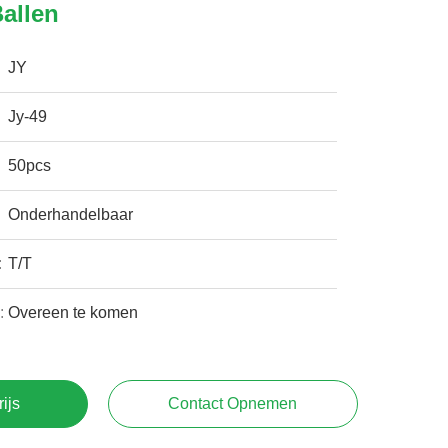
allen
JY
Jy-49
50pcs
Onderhandelbaar
:
T/T
:
Overeen te komen
rijs
Contact Opnemen