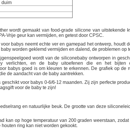
5 duim
er wordt gemaakt van food-grade silicone van uitstekende kwa
A-Vrije geur kan vermijden, en getest door CPSC.
d voor babys neemt echte ver en gamepad het ontwerp, houdt 
 baby worden geklemd vermijden en dalend, de problemen op t
rijgenspeelgoed wordt van de siliconebaby ontworpen in geschi
erlichten, en de baby uitoefenen die en het bijten ca
voor babys goed is om kleuren te erkennen. De grafiek op de 
 die de aandacht van de baby aantrekken.
 geschikt voor babys 0-6/6-12 maanden. Zij zijn perfecte produ
gsgift voor de baby te zijn!
elrang en natuurlijke beuk. De grootte van deze siliconeleid
an op hoge temperatuur van 200 graden weerstaan, zodat ku
 houten ring kan niet worden gekookt.