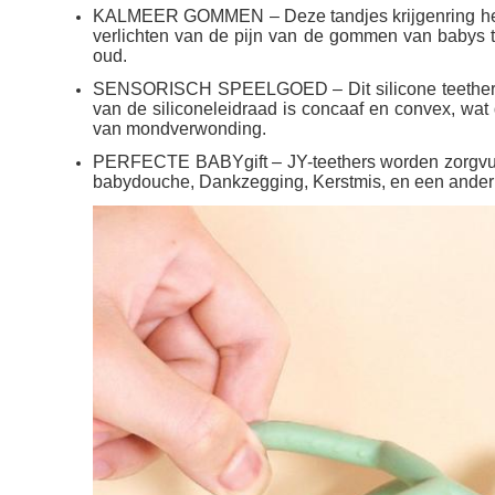
KALMEER GOMMEN – Deze tandjes krijgenring heeft e
verlichten van de pijn van de gommen van babys t
oud.
SENSORISCH SPEELGOED – Dit silicone teether is 
van de siliconeleidraad is concaaf en convex, wat
van mondverwonding.
PERFECTE BABYgift – JY-teethers worden zorgvuld
babydouche, Dankzegging, Kerstmis, en een ander g