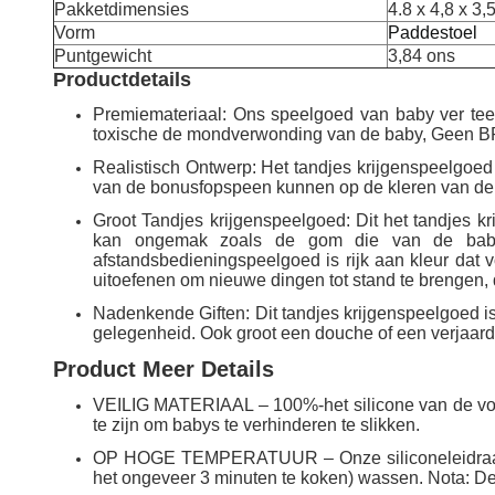
Pakketdimensies
4.8 x 4,8 x 3,
Vorm
Paddestoel
Puntgewicht
3,84 ons
Productdetails
Premiemateriaal: Ons speelgoed van baby ver teeth
toxische de mondverwonding van de baby, Geen BP
Realistisch Ontwerp: Het tandjes krijgenspeelgoe
van de bonusfopspeen kunnen op de kleren van de
Groot Tandjes krijgenspeelgoed: Dit het tandjes k
kan ongemak zoals de gom die van de baby v
afstandsbedieningspeelgoed is rijk aan kleur dat 
uitoefenen om nieuwe dingen tot stand te brengen,
Nadenkende Giften: Dit tandjes krijgenspeelgoed is
gelegenheid. Ook groot een douche of een verjaarda
Product Meer Details
VEILIG MATERIAAL – 100%-het silicone van de voeds
te zijn om babys te verhinderen te slikken.
OP HOGE TEMPERATUUR – Onze siliconeleidraad k
het ongeveer 3 minuten te koken) wassen. Nota: De