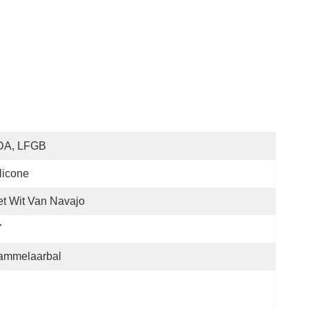
DA, LFGB
licone
t Wit Van Navajo
Y
ammelaarbal