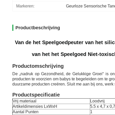
Markeren:
Geurloze Sensorische Tand
Productbeschrijving
Van de het Speelgoedpeuter van het sili
van het het Speelgoed Niet-toxis
Productomschrijving
De „nadruk op Gezondheid, de Gelukkige Groei“ is ons 
producten te voorzien om babys te begeleiden om te gr
duurzame producten creëren. Sluit me aan bij ons, werk
Productspecificatie
Vrij materiaal
Loodvrij
Artikeldimensies LxWxH
5.5 x 4,7 x 0,
Aantal Punten
1