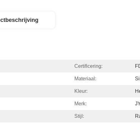
ctbeschrijving
Certificering:
F
Materiaal:
Si
Kleur:
He
Merk:
J
Stijl:
R