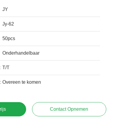
JY
Jy-62
50pcs
Onderhandelbaar
:
T/T
:
Overeen te komen
rijs
Contact Opnemen