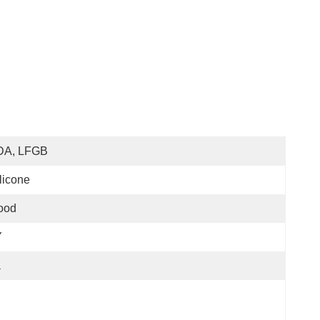
DA, LFGB
licone
ood
Y
a