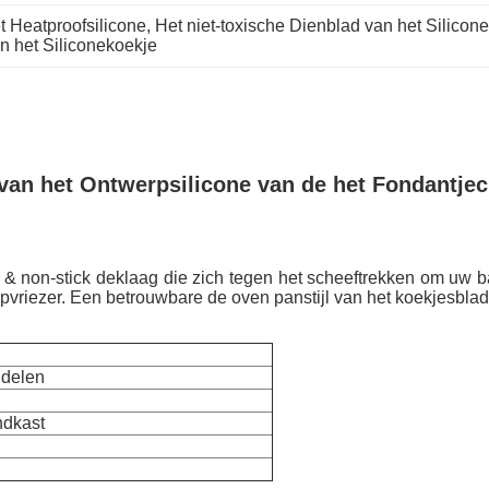
t Heatproofsilicone
, 
Het niet-toxische Dienblad van het Silicon
n het Siliconekoekje
van het Ontwerpsilicone van de het Fondantje
 non-stick deklaag die zich tegen het scheeftrekken om uw bak
iepvriezer. Een betrouwbare de oven panstijl van het koekjesblad
delen
ndkast