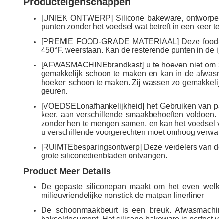
Producteigenschappen
[UNIEK ONTWERP] Silicone bakeware, ontworpen o
punten zonder het voedsel wat betreft in een keer t
[PREMIE FOOD-GRADE MATERIAAL] Deze food-grad
450°F. weerstaan. Kan de resterende punten in de ij
[AFWASMACHINEbrandkast] u te hoeven niet om zich
gemakkelijk schoon te maken en kan in de afwa
hoeken schoon te maken. Zij wassen zo gemakkelijk 
geuren.
[VOEDSELonafhankelijkheid] het Gebruiken van pan
keer, aan verschillende smaakbehoeften voldoen. 
zonder hen te mengen samen, en kan het voedsel va
u verschillende voorgerechten moet omhoog verwa
[RUIMTEbesparingsontwerp] Deze verdelers van dez
grote siliconedienbladen ontvangen.
Product Meer Details
De gepaste siliconepan maakt om het even welk
milieuvriendelijke nonstick de matpan linerliner
De schoonmaakbeurt is een breuk. Afwasmachine
bakseldocument. Het silicone bakeware is perfect voo