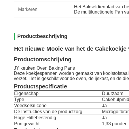
Het Bakseldienblad van he
Markeren:
De multifunctionele Pan va
Productbeschrijving
Het nieuwe Mooie van het de Cakekoekje 
Productomschrijving
JY keuken Oven Baking Pans
Deze koekjespannen worden gemaakt van koolstofstaal &
verzet. Het is geschikt voor de oven, de ijskast, en de d
Productspecificatie
Eigenschap
Duurzaam
Type
Cakehulpmid
Voedselsilicone
Ja
De Instructies van de productzorg
Microgolfbra
Hoge Hittebestendig
Ja
Puntgewicht
1,33 ponden