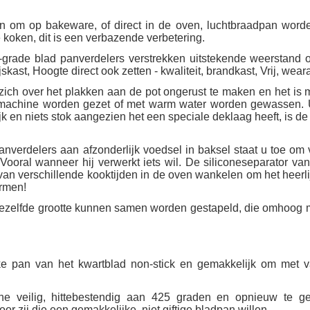
m op bakeware, of direct in de oven, luchtbraadpan worden
e koken, dit is een verbazende verbetering.
e blad panverdelers verstrekken uitstekende weerstand o
skast, Hoogte direct ook zetten - kwaliteit, brandkast, Vrij, we
 over het plakken aan de pot ongerust te maken en het is mo
smachine worden gezet of met warm water worden gewassen. 
en niets stok aangezien het een speciale deklaag heeft, is de
verdelers aan afzonderlijk voedsel in baksel staat u toe om 
Vooral wanneer hij verwerkt iets wil. De siliconeseparator va
n verschillende kooktijden in de oven wankelen om het heerlijk
rmen!
elfde grootte kunnen samen worden gestapeld, die omhoog meer
e pan van het kwartblad non-stick en gemakkelijk om met 
 veilig, hittebestendig aan 425 graden en opnieuw te geb
r zij die een gemakkelijke, niet giftige bladpan willen.