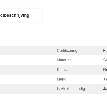
ctbeschrijving
Certificering:
F
Materiaal:
Si
Kleur:
R
Merk:
J
Is Vlekbestendig:
J