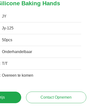
Silicone Baking Hands
JY
Jy-125
50pcs
Onderhandelbaar
:
T/T
:
Overeen te komen
rijs
Contact Opnemen