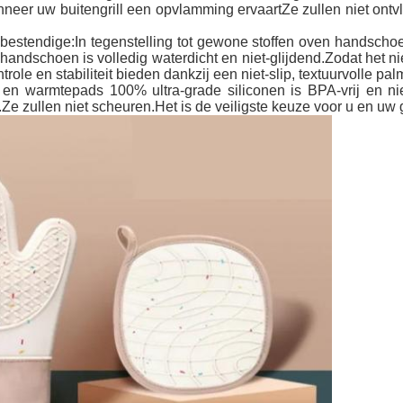
er uw buitengrill een opvlamming ervaartZe zullen niet ontv
estendige:In tegenstelling tot gewone stoffen oven handsch
schoen is volledig waterdicht en niet-glijdend.Zodat het niet na
le en stabiliteit bieden dankzij een niet-slip, textuurvolle pal
n warmtepads 100% ultra-grade siliconen is BPA-vrij en niet
 zullen niet scheuren.Het is de veiligste keuze voor u en uw 