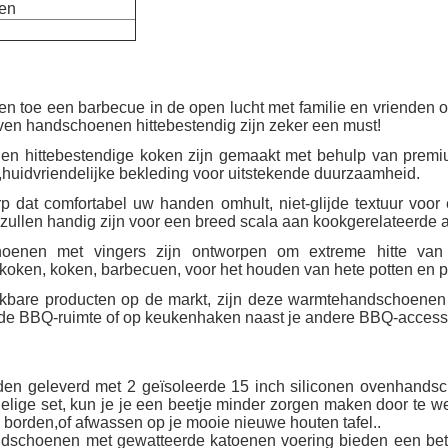
en
en toe een barbecue in de open lucht met familie en vrienden 
en handschoenen hittebestendig zijn zeker een must!
 hittebestendige koken zijn gemaakt met behulp van premium
e,huidvriendelijke bekleding voor uitstekende duurzaamheid.
erp dat comfortabel uw handen omhult, niet-glijde textuur vo
llen handig zijn voor een breed scala aan kookgerelateerde act
hoenen met vingers zijn ontworpen om extreme hitte van
koken, koken, barbecuen, voor het houden van hete potten en 
lijkbare producten op de markt, zijn deze warmtehandschoene
 de BBQ-ruimte of op keukenhaken naast je andere BBQ-access
en geleverd met 2 geïsoleerde 15 inch siliconen ovenhands
delige set, kun je je een beetje minder zorgen maken door te we
 borden,of afwassen op je mooie nieuwe houten tafel..
dschoenen met gewatteerde katoenen voering bieden een beter