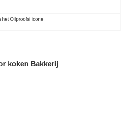
het Oilproofsilicone
, 
or koken Bakkerij