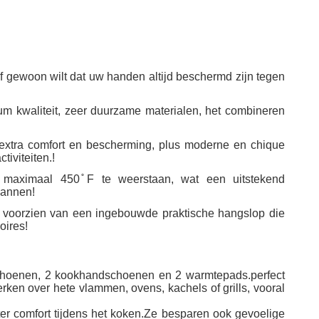
of gewoon wilt dat uw handen altijd beschermd zijn tegen
 kwaliteit, zeer duurzame materialen, het combineren
or extra comfort en bescherming, plus moderne en chique
iviteiten.!
 maximaal 450 ̊F te weerstaan, wat een uitstekend
pannen!
n voorzien van een ingebouwde praktische hangslop die
oires!
choenen, 2 kookhandschoenen en 2 warmtepads.perfect
rken over hete vlammen, ovens, kachels of grills, vooral
 comfort tijdens het koken.Ze besparen ook gevoelige