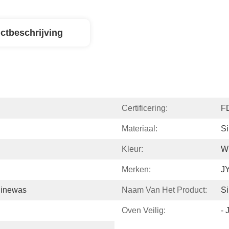
ctbeschrijving
Certificering:
F
Materiaal:
Si
Kleur:
Wi
Merken:
J
inewas
Naam Van Het Product:
S
Oven Veilig:
- 