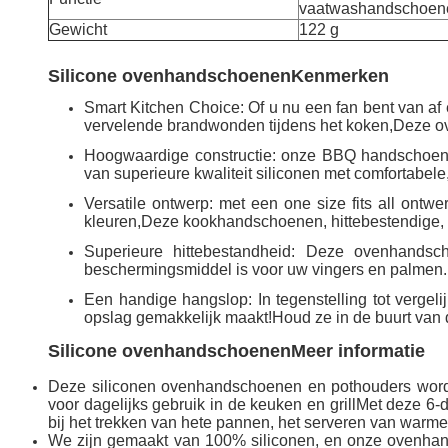
vaatwashandschoen
Gewicht
122 g
Silicone ovenhandschoenen
Kenmerken
Smart Kitchen Choice: Of u nu een fan bent van af 
vervelende brandwonden tijdens het koken,Deze ov
Hoogwaardige constructie: onze BBQ handschoenen
van superieure kwaliteit siliconen met comfortabel
Versatile ontwerp: met een one size fits all ontw
kleuren,Deze kookhandschoenen, hittebestendige, zu
Superieure hittebestandheid: Deze ovenhandsc
beschermingsmiddel is voor uw vingers en palmen.
Een handige hangslop: In tegenstelling tot verge
opslag gemakkelijk maakt!Houd ze in de buurt van
Silicone ovenhandschoenen
Meer informatie
Deze siliconen ovenhandschoenen en pothouders word
voor dagelijks gebruik in de keuken en grillMet deze 6-
bij het trekken van hete pannen, het serveren van warme
We zijn gemaakt van 100% siliconen, en onze ovenhan