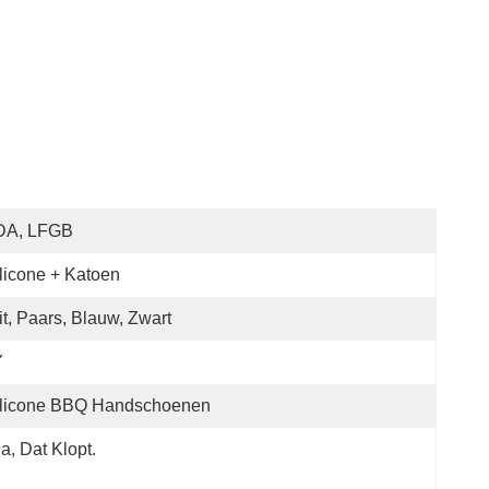
DA, LFGB
licone + Katoen
t, Paars, Blauw, Zwart
Y
ilicone BBQ Handschoenen
Ja, Dat Klopt.