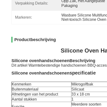
Opp Zak, Het Aangepaste 
Verpakking Details:
Pakaging
Wasbare Silicone Multifu
Markeren:
Niet-toxisch Silicone Oven 
Productbeschrijving
Silicone Oven Ha
Silicone ovenhandschoenen
Beschrijving
Dit artikel Warmtebestendige handschoenen BBQ-acces
specificatie
Silicone ovenhandschoenen
Kenmerken
Mikrogolfbak
Buitenmateriaal
Silicaat
Afmetingen van het product
33 x 18 cm
Aantal stukken
1
Meerdere soorten
Functie