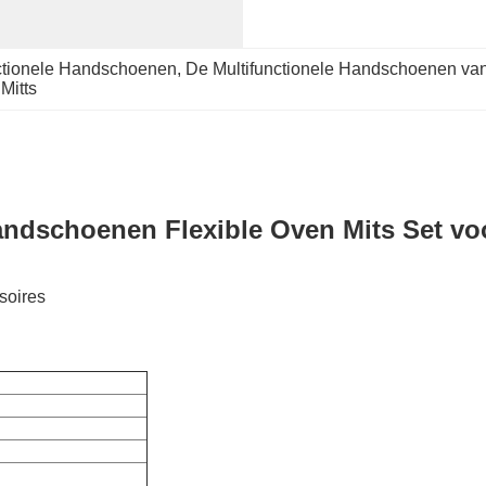
nctionele Handschoenen
, 
De Multifunctionele Handschoenen van 
Mitts
ndschoenen Flexible Oven Mits Set vo
soires