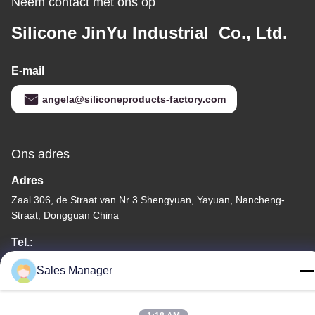
Neem contact met ons op
Silicone JinYu Industrial Co., Ltd.
E-mail
angela@siliconeproducts-factory.com
Ons adres
Adres
Zaal 306, de Straat van Nr 3 Shengyuan, Yayuan, Nancheng-
Straat, Dongguan China
Tel.:
86--15028563200
Sales Manager