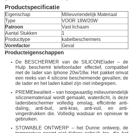
Productspecificatie
Eigenschap
Milieuvriendelijk Materiaal
Type
VOOR 18W/20W
Patroon
Vast lichaam
Aantal Stukken
1
Producttype
kabelbeschermers
Vormfactor
Geval
Producteigenschappen
De BESCHERMER van de SILICONElader – de
Hulp beschermt telefoonlader effectief, compatibel
met de lader van Iphone 20w/18w. Het pakket omvat
een reeks van 4 silicone beschermende gevallen; de
de lader en het laden kabel zijn niet inbegrepen.
PREMIEkwaliteit – van hoogwaardig milieuvriendelijk
siliconemateriaal wordt gemaakt, waterdicht, is deze
ladersbeschermer volledig omslag, efficiënte anti-
daling, anti-buil, anti-kras, anti-vuil, en anti-
vingerdrukken die. Volledig wasbaar en opnieuw te
gebruiken.
STOWABLE ONTWERP – het Dunne ontwerp, de