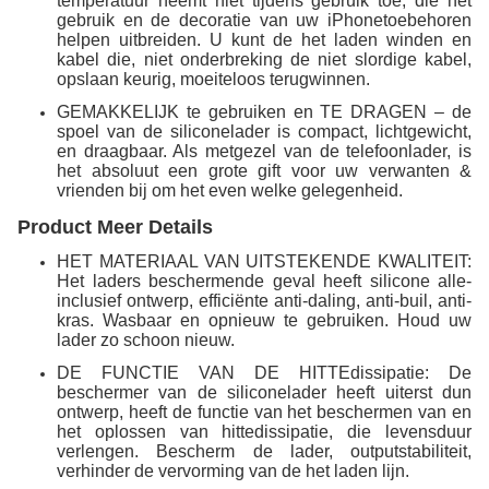
temperatuur neemt niet tijdens gebruik toe, die het
gebruik en de decoratie van uw iPhonetoebehoren
helpen uitbreiden. U kunt de het laden winden en
kabel die, niet onderbreking de niet slordige kabel,
opslaan keurig, moeiteloos terugwinnen.
GEMAKKELIJK te gebruiken en TE DRAGEN – de
spoel van de siliconelader is compact, lichtgewicht,
en draagbaar. Als metgezel van de telefoonlader, is
het absoluut een grote gift voor uw verwanten &
vrienden bij om het even welke gelegenheid.
Product Meer Details
HET MATERIAAL VAN UITSTEKENDE KWALITEIT:
Het laders beschermende geval heeft silicone alle-
inclusief ontwerp, efficiënte anti-daling, anti-buil, anti-
kras. Wasbaar en opnieuw te gebruiken. Houd uw
lader zo schoon nieuw.
DE FUNCTIE VAN DE HITTEdissipatie: De
beschermer van de siliconelader heeft uiterst dun
ontwerp, heeft de functie van het beschermen van en
het oplossen van hittedissipatie, die levensduur
verlengen. Bescherm de lader, outputstabiliteit,
verhinder de vervorming van de het laden lijn.