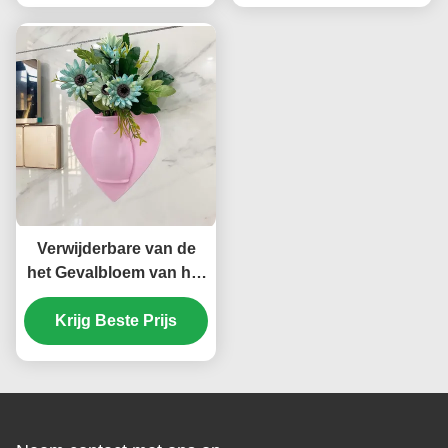
Verwijderbare van de
het Gevalbloem van het
Elektronikasilicone
Opgezette de Vaas
Krijg Beste Prijs
Afneembare Muur