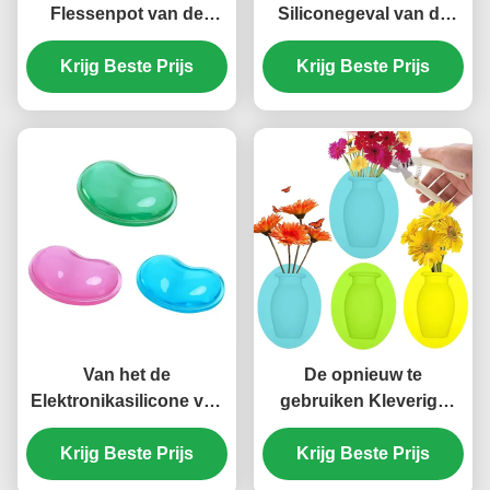
Flessenpot van de
Siliconegeval van de
Siliconebloem
antisteunbalk Geurloos
Krijg Beste Prijs
Onschadelijke
Krijg Beste Prijs
Elektronika de
Veelkleurige Praktisch
Polsstootkussen voor
Bureaulaptop
Van het de
De opnieuw te
Elektronikasilicone van
gebruiken Kleverige
FDA Ergonomische van
Vaas Niet-toxische
het het Gevalgel
Krijg Beste Prijs
Duurzame Multiscene
Krijg Beste Prijs
Smaakloze de Polsrust
van het Siliconevenster