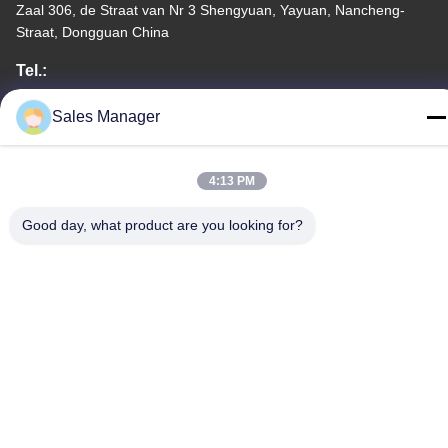
Zaal 306, de Straat van Nr 3 Shengyuan, Yayuan, Nancheng-
Straat, Dongguan China
Tel.:
86--15028563200
Sales Manager
4:13 PM
Privacybeleid
|
Sitemap
Good day, what product are you looking for?
China Goede kwaliteit De Doos van de siliconelunch Leverancier.
Auteursrecht © -2026 Silicone JinYu Industrial Co., Ltd. Alle
rechten. Gebeurd.