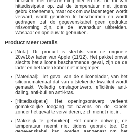
belasten, met bescherming niet en lost de rol van
hittedissipatie op, zal de temperatuur niet tijdens
gebruik toenemen, maar ook om uw lader tegen wordt
verward, wordt gebroken te beschermen en wordt
gedragen, zal de gegevenskabel geen gedrukte
misvorming zijn, die de levensduur uitbreiden.
Wasbaar en opnieuw te gebruiken.
Product Meer Details
[Nota]: Dit product is slechts voor de originele
20w/18w lader van Apple (11/12). Het pakket omvat
slechts het silicone beschermende geval, zijn de de
lader en het laden kabel niet inbegrepen.
[Materiaal]: Het geval van de siliconelader, van het
siliconemateriaal dat van uitstekende kwaliteit wordt
gemaakt. Volledig omslagontwerp, efficiënte anti-
daling, anti-buil en anti-kras.
[Hittedissipatie]: Het openingsontwerp verleent
gemakkelijke toegang tot havens en de kabels
zonder het geval te verwijderen, zich mengt niet in.
[Makkelijk te gebruiken]: Het dunne ontwerp, de
temperatuur neemt niet tijdens gebruik toe. De
gegevenskabel kan worden aangepast om het