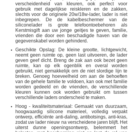
verscheidenheid van kleuren, ook perfect voor
gebruik met dagelijkse reiskleren en de zakken,
slechts voor de originele 20w/18w-lader, lader is niet
inbegrepen. De de kabelbeschermer van de
siliconelader is grote telefoontoebehoren als
Kerstmisgift aan uw jonge geitjes te geven, familie,
vrienden die door een beschadigde haven van de
gegevenskabel worden gehinderd.
Geschikte Opslag: De kleine grootte, lichtgewicht,
neemt geen ruimte op, geen last uitvoeren, de lader
geven geef dicht. Breng de zak aan ook bezet geen
ruimte, kan op elk ogenblik en overal worden
gebruikt, niet gemakkelijk om de niet slordige lijn te
breken. Genoeg hoeveelheid om aan de behoeften
van de gehele familie te voldoen, kan ook met familie
worden gedeeld en de vrienden, de verschillende
kleuren kunnen ook worden gebruikt om tussen
verschillende laders onderscheid te maken.
Hoog - kwaliteitsmateriaal: Gemaakt van duurzaam,
hoogwaardig silicone materieel, volledig verpakt
ontwerp, efficiënte anti-daling, antibotsings, anti-kras,
zodat uw lader nieuw na verscheidene jaren blijft. Het
uiterst dunne openingsontwerp, belemmert het