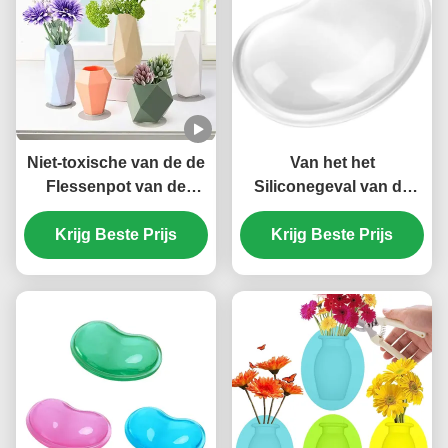
Niet-toxische van de de
Van het het
Flessenpot van de
Siliconegeval van de
Siliconebloem
antisteunbalk Geurloos
Krijg Beste Prijs
Onschadelijke
Krijg Beste Prijs
Elektronika de
Veelkleurige Praktisch
Polsstootkussen voor
Bureaulaptop