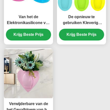
Van het de
De opnieuw te
Elektronikasilicone van
gebruiken Kleverige
FDA Ergonomische van
Vaas Niet-toxische
het het Gevalgel
Krijg Beste Prijs
Duurzame Multiscene
Krijg Beste Prijs
Smaakloze de Polsrust
van het Siliconevenster
Verwijderbare van de
het Gevalbloem van het