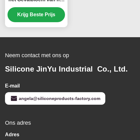
Elektronikasilicone
Opgezette de Vaas
Krijg Beste Prijs
Afneembare Muur
Neem contact met ons op
Silicone JinYu Industrial Co., Ltd.
E-mail
angela@siliconeproducts-factory.com
Ons adres
Adres