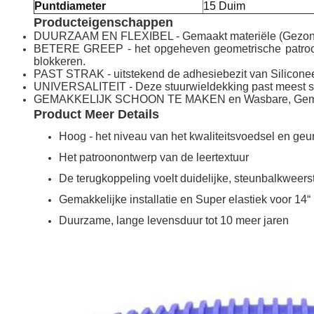
Puntdiameter
15 Duim
Producteigenschappen
DUURZAAM EN FLEXIBEL - Gemaakt materiële (Gezond en Mi
BETERE GREEP - het opgeheven geometrische patroon ve
blokkeren.
PAST STRAK - uitstekend de adhesiebezit van Siliconeeige
UNIVERSALITEIT - Deze stuurwieldekking past meest sta
GEMAKKELIJK SCHOON TE MAKEN en Wasbare, Gemakkelij
Product Meer Details
Hoog - het niveau van het kwaliteitsvoedsel en geur
Het patroonontwerp van de leertextuur
De terugkoppeling voelt duidelijke, steunbalkweer
Gemakkelijke installatie en Super elastiek voor 14
Duurzame, lange levensduur tot 10 meer jaren