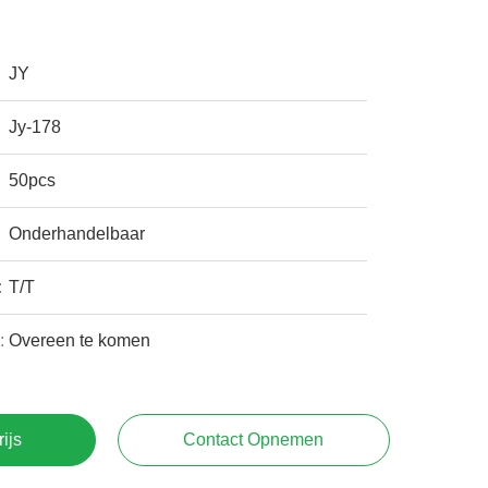
JY
Jy-178
50pcs
Onderhandelbaar
:
T/T
:
Overeen te komen
rijs
Contact Opnemen