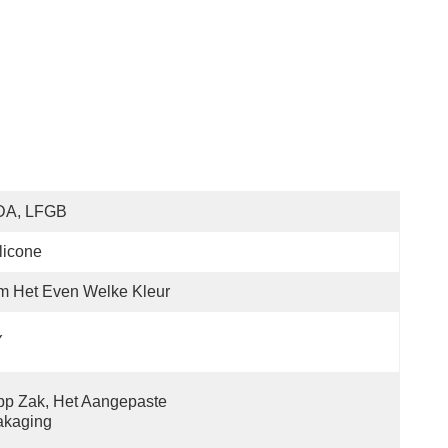
DA, LFGB
licone
m Het Even Welke Kleur
Y
p Zak, Het Aangepaste 
akaging