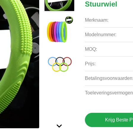
Stuurwiel
Merknaam:
Modelnummer:
MOQ:
Prijs:
Betalingsvoorwaarden
Toeleveringsvermogen
Krijg Beste P