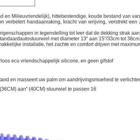
lieuvriendelijk), hittebestendige, koude bestand van van het 
rbetert handaanraking, kracht van wrijving, verstrekt een z
nschappen in tegenstelling tot leer dat de dekking strak aan he
ndaardautostuurwiel met diameter 13“ aan 15“/33cm tot 38cm,
ke installatie, het zachte en comfort drijven met maximu
loos eco vriendschappelijk silicone, en geen gifstof
stand en masseert uw palm om aandrijvingsmoeheid te verlichte
“ (36CM) aan“ (40CM) stuurwiel te passen 16