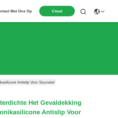
ntact Met Ons Op
Citaat
asilicone Antislip Voor Stuurwiel
terdichte Het Gevaldekking
onikasilicone Antislip Voor