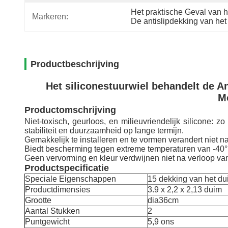
Het praktische Geval van h
Markeren:
De antislipdekking van het
Productbeschrijving
Het siliconestuurwiel behandelt de A
M
Productomschrijving
Niet-toxisch, geurloos, en milieuvriendelijk silicone:
stabiliteit en duurzaamheid op lange termijn.
Gemakkelijk te installeren en te vormen verandert niet na
Biedt bescherming tegen extreme temperaturen van -40
Geen vervorming en kleur verdwijnen niet na verloop van
Productspecificatie
Speciale Eigenschappen
15 dekking van het du
Productdimensies
3.9 x 2,2 x 2,13 duim
Grootte
dia36cm
Aantal Stukken
2
Puntgewicht
5,9
ons