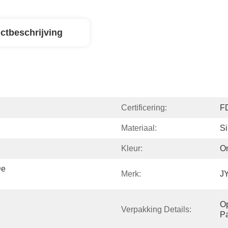
ctbeschrijving
Certificering:
F
Materiaal:
Si
Kleur:
O
e 
Merk:
J
Op
Verpakking Details:
P