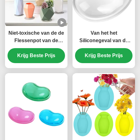
Niet-toxische van de de
Van het het
Flessenpot van de
Siliconegeval van de
Siliconebloem
antisteunbalk Geurloos
Krijg Beste Prijs
Onschadelijke
Krijg Beste Prijs
Elektronika de
Veelkleurige Praktisch
Polsstootkussen voor
Bureaulaptop