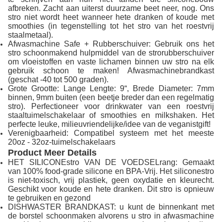
afbreken. Zacht aan uiterst duurzame beet neer, nog. Ons
stro niet wordt heet wanneer hete dranken of koude met
smoothies (in tegenstelling tot het stro van het roestvrij
staalmetaal).
Afwasmachine Safe + Rubberschuiver: Gebruik ons het
stro schoonmakend hulpmiddel van de strorubberschuiver
om vloeistoffen en vaste lichamen binnen uw stro na elk
gebruik schoon te maken! Afwasmachinebrandkast
(geschat -40 tot 500 graden).
Grote Grootte: Lange Lengte: 9“, Brede Diameter: 7mm
binnen, 9mm buiten (een beetje breder dan een regelmatig
stro). Perfectioneer voor drinkwater van een roestvrij
staaltuimelschakelaar of smoothies en milkshaken. Het
perfecte leuke, milieuvriendelijke/idee van de veganistgift!
Verenigbaarheid: Compatibel systeem met het meeste
20oz - 32oz-tuimelschakelaars
Product Meer Details
HET SILICONEstro VAN DE VOEDSELrang: Gemaakt
van 100% food-grade silicone en BPA-Vrij. Het siliconestro
is niet-toxisch, vrij plastiek, geen oxydatie en kleurecht.
Geschikt voor koude en hete dranken. Dit stro is opnieuw
te gebruiken en gezond
DISHWASTER BRANDKAST: u kunt de binnenkant met
de borstel schoonmaken alvorens u stro in afwasmachine