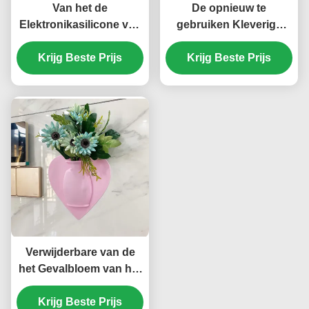
Van het de
De opnieuw te
Elektronikasilicone van
gebruiken Kleverige
FDA Ergonomische van
Vaas Niet-toxische
het het Gevalgel
Krijg Beste Prijs
Duurzame Multiscene
Krijg Beste Prijs
Smaakloze de Polsrust
van het Siliconevenster
Verwijderbare van de
het Gevalbloem van het
Elektronikasilicone
Opgezette de Vaas
Krijg Beste Prijs