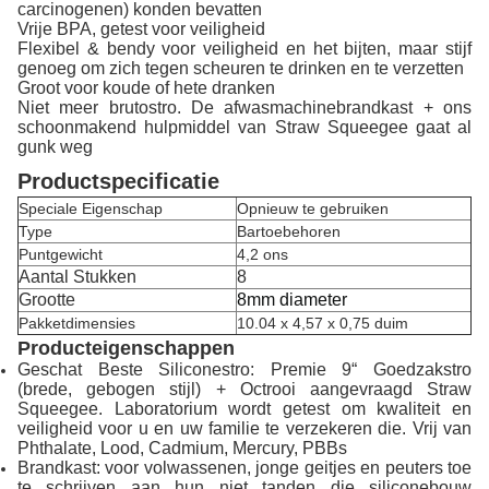
carcinogenen) konden bevatten
Vrije BPA, getest voor veiligheid
Flexibel & bendy voor veiligheid en het bijten, maar stijf
genoeg om zich tegen scheuren te drinken en te verzetten
Groot voor koude of hete dranken
Niet meer brutostro. De afwasmachinebrandkast + ons
schoonmakend hulpmiddel van Straw Squeegee gaat al
gunk weg
Productspecificatie
Speciale Eigenschap
Opnieuw te gebruiken
Type
Bartoebehoren
Puntgewicht
4,2 ons
Aantal Stukken
8
Grootte
8mm diameter
Pakketdimensies
10.04 x 4,57 x 0,75 duim
Producteigenschappen
Geschat Beste Siliconestro: Premie 9“ Goedzakstro
(brede, gebogen stijl) + Octrooi aangevraagd Straw
Squeegee. Laboratorium wordt getest om kwaliteit en
veiligheid voor u en uw familie te verzekeren die. Vrij van
Phthalate, Lood, Cadmium, Mercury, PBBs
Brandkast: voor volwassenen, jonge geitjes en peuters toe
te schrijven aan hun niet tanden die siliconebouw