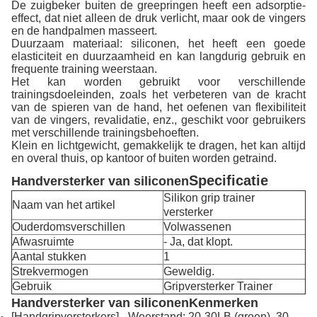
De zuigbeker buiten de greepringen heeft een adsorptie-
effect, dat niet alleen de druk verlicht, maar ook de vingers
en de handpalmen masseert.
Duurzaam materiaal: siliconen, het heeft een goede
elasticiteit en duurzaamheid en kan langdurig gebruik en
frequente training weerstaan.
Het kan worden gebruikt voor verschillende
trainingsdoeleinden, zoals het verbeteren van de kracht
van de spieren van de hand, het oefenen van flexibiliteit
van de vingers, revalidatie, enz., geschikt voor gebruikers
met verschillende trainingsbehoeften.
Klein en lichtgewicht, gemakkelijk te dragen, het kan altijd
en overal thuis, op kantoor of buiten worden getraind.
Specificatie
Handversterker van siliconen
Silikon grip trainer
Naam van het artikel
versterker
Ouderdomsverschillen
Volwassenen
Afwasruimte
- Ja, dat klopt.
Aantal stukken
1
Strekvermogen
Geweldig.
Gebruik
Gripversterker Trainer
Handversterker van siliconen
Kenmerken
[Handgripversterkers] - Weerstand: 20-30LB (groen), 30-