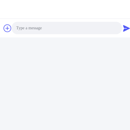
Photo
Video Call
Audio Call