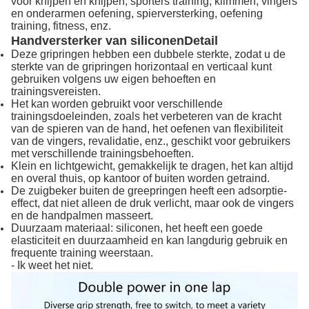
voor knijpen en knijpen, sporters training, klimmen, vingers
en onderarmen oefening, spierversterking, oefening
training, fitness, enz.
Handversterker van siliconen
Detail
Deze gripringen hebben een dubbele sterkte, zodat u de
sterkte van de gripringen horizontaal en verticaal kunt
gebruiken volgens uw eigen behoeften en
trainingsvereisten.
Het kan worden gebruikt voor verschillende
trainingsdoeleinden, zoals het verbeteren van de kracht
van de spieren van de hand, het oefenen van flexibiliteit
van de vingers, revalidatie, enz., geschikt voor gebruikers
met verschillende trainingsbehoeften.
Klein en lichtgewicht, gemakkelijk te dragen, het kan altijd
en overal thuis, op kantoor of buiten worden getraind.
De zuigbeker buiten de greepringen heeft een adsorptie-
effect, dat niet alleen de druk verlicht, maar ook de vingers
en de handpalmen masseert.
Duurzaam materiaal: siliconen, het heeft een goede
elasticiteit en duurzaamheid en kan langdurig gebruik en
frequente training weerstaan.
- Ik weet het niet.