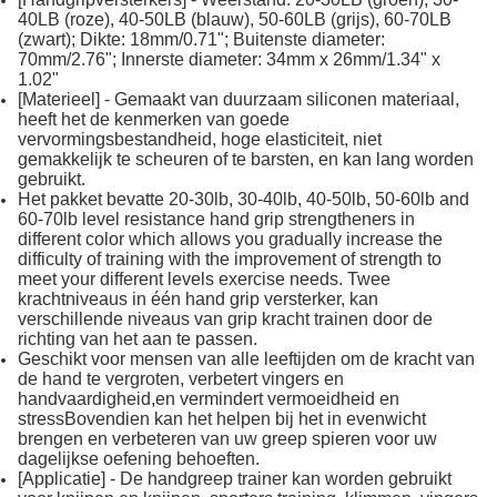
40LB (roze), 40-50LB (blauw), 50-60LB (grijs), 60-70LB
(zwart); Dikte: 18mm/0.71"; Buitenste diameter:
70mm/2.76"; Innerste diameter: 34mm x 26mm/1.34" x
1.02"
[Materieel] - Gemaakt van duurzaam siliconen materiaal,
heeft het de kenmerken van goede
vervormingsbestandheid, hoge elasticiteit, niet
gemakkelijk te scheuren of te barsten, en kan lang worden
gebruikt.
Het pakket bevatte 20-30lb, 30-40lb, 40-50lb, 50-60lb and
60-70lb level resistance hand grip strengtheners in
different color which allows you gradually increase the
difficulty of training with the improvement of strength to
meet your different levels exercise needs. Twee
krachtniveaus in één hand grip versterker, kan
verschillende niveaus van grip kracht trainen door de
richting van het aan te passen.
Geschikt voor mensen van alle leeftijden om de kracht van
de hand te vergroten, verbetert vingers en
handvaardigheid,en vermindert vermoeidheid en
stressBovendien kan het helpen bij het in evenwicht
brengen en verbeteren van uw greep spieren voor uw
dagelijkse oefening behoeften.
[Applicatie] - De handgreep trainer kan worden gebruikt