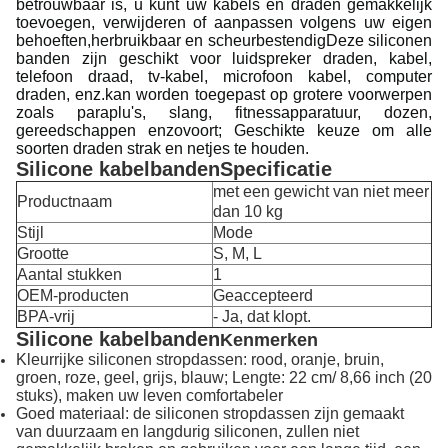
betrouwbaar is, u kunt uw kabels en draden gemakkelijk
toevoegen, verwijderen of aanpassen volgens uw eigen
behoeften,herbruikbaar en scheurbestendigDeze siliconen
banden zijn geschikt voor luidspreker draden, kabel,
telefoon draad, tv-kabel, microfoon kabel, computer
draden, enz.kan worden toegepast op grotere voorwerpen
zoals paraplu's, slang, fitnessapparatuur, dozen,
gereedschappen enzovoort; Geschikte keuze om alle
soorten draden strak en netjes te houden.
Silicone kabelbanden
Specificatie
met een gewicht van niet meer
Productnaam
dan 10 kg
Stijl
Mode
Grootte
S, M, L
Aantal stukken
1
OEM-producten
Geaccepteerd
BPA-vrij
- Ja, dat klopt.
Silicone kabelbanden
Kenmerken
Kleurrijke siliconen stropdassen: rood, oranje, bruin,
groen, roze, geel, grijs, blauw; Lengte: 22 cm/ 8,66 inch (20
stuks), maken uw leven comfortabeler
Goed materiaal: de siliconen stropdassen zijn gemaakt
van duurzaam en langdurig siliconen, zullen niet