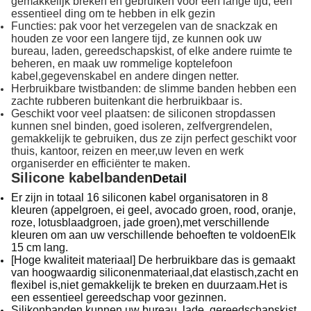
gemakkelijk breken en gebruiken voor een lange tijd, een
essentieel ding om te hebben in elk gezin
Functies: pak voor het verzegelen van de snackzak en
houden ze voor een langere tijd, ze kunnen ook uw
bureau, laden, gereedschapskist, of elke andere ruimte te
beheren, en maak uw rommelige koptelefoon
kabel,gegevenskabel en andere dingen netter.
Herbruikbare twistbanden: de slimme banden hebben een
zachte rubberen buitenkant die herbruikbaar is.
Geschikt voor veel plaatsen: de siliconen stropdassen
kunnen snel binden, goed isoleren, zelfvergrendelen,
gemakkelijk te gebruiken, dus ze zijn perfect geschikt voor
thuis, kantoor, reizen en meer,uw leven en werk
organiserder en efficiënter te maken.
Silicone kabelbanden
Detail
Er zijn in totaal 16 siliconen kabel organisatoren in 8
kleuren (appelgroen, ei geel, avocado groen, rood, oranje,
roze, lotusblaadgroen, jade groen),met verschillende
kleuren om aan uw verschillende behoeften te voldoenElk
15 cm lang.
[Hoge kwaliteit materiaal] De herbruikbare das is gemaakt
van hoogwaardig siliconenmateriaal,dat elastisch,zacht en
flexibel is,niet gemakkelijk te breken en duurzaam.Het is
een essentieel gereedschap voor gezinnen.
Silikonbanden kunnen uw bureau, lade, gereedschapskist