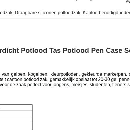
Ve
oodzak
, 
Draagbare siliconen potloodzak
, 
Kantoorbenodigdheden
rdicht Potlood Tas Potlood Pen Case 
an gelpen, kogelpen, kleurpotloden, gekleurde markerpen, scha
iteit cartoon potlood zak, gemakkelijk opslaat tot 20-30 gel pe
oor de zaak perfect voor jongens, meisjes, studenten, tieners s
s