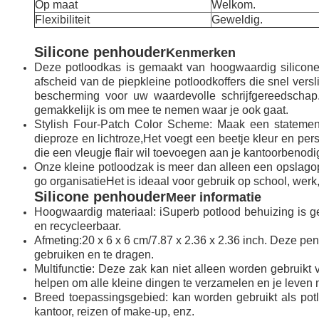
Op maat
Welkom.
Flexibiliteit
Geweldig.
Silicone penhouder
Kenmerken
Deze potloodkas is gemaakt van hoogwaardig siliconen 
afscheid van de piepkleine potloodkoffers die snel vers
bescherming voor uw waardevolle schrijfgereedschap
gemakkelijk is om mee te nemen waar je ook gaat.
Stylish Four-Patch Color Scheme: Maak een statement 
dieproze en lichtroze,Het voegt een beetje kleur en per
die een vleugje flair wil toevoegen aan je kantoorbeno
Onze kleine potloodzak is meer dan alleen een opslagopl
go organisatieHet is ideaal voor gebruik op school, wer
Silicone penhouder
Meer informatie
Hoogwaardig materiaal: iSuperb potlood behuizing is ge
en recycleerbaar.
Afmeting:20 x 6 x 6 cm/7.87 x 2.36 x 2.36 inch. Deze pe
gebruiken en te dragen.
Multifunctie: Deze zak kan niet alleen worden gebruikt 
helpen om alle kleine dingen te verzamelen en je leven
Breed toepassingsgebied: kan worden gebruikt als potlo
kantoor, reizen of make-up, enz.