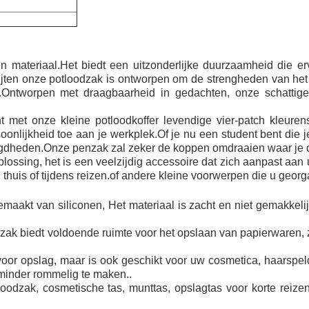
materiaal.Het biedt een uitzonderlijke duurzaamheid die ervoo
lijten onze potloodzak is ontworpen om de strengheden van het
.Ontworpen met draagbaarheid in gedachten, onze schattige 
met onze kleine potloodkoffer levendige vier-patch kleurens
soonlijkheid toe aan je werkplek.Of je nu een student bent die 
digdheden.Onze penzak zal zeker de koppen omdraaien waar je o
ossing, het is een veelzijdig accessoire dat zich aanpast aan u
k, thuis of tijdens reizen.of andere kleine voorwerpen die u ge
maakt van siliconen, Het materiaal is zacht en niet gemakkeli
nzak biedt voldoende ruimte voor het opslaan van papierwaren, 
voor opslag, maar is ook geschikt voor uw cosmetica, haarspeld
 minder rommelig te maken..
odzak, cosmetische tas, munttas, opslagtas voor korte reizen