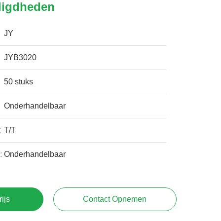
digdheden
JY
JYB3020
50 stuks
Onderhandelbaar
:
T/T
:
Onderhandelbaar
rijs
Contact Opnemen