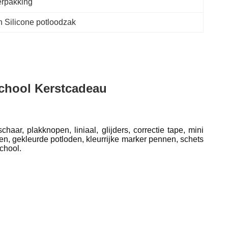
rpakking
 Silicone potloodzak
School Kerstcadeau
ar, plakknopen, liniaal, glijders, correctie tape, mini
nnen, gekleurde potloden, kleurrijke marker pennen, schets
chool.