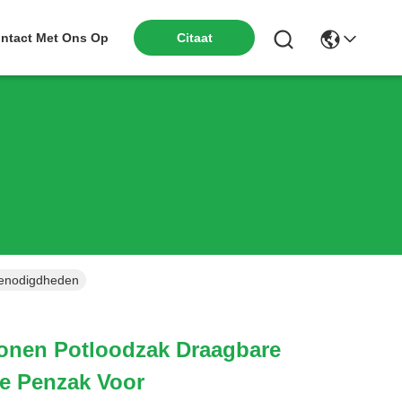
ntact Met Ons Op
Citaat
rbenodigdheden
liconen Potloodzak Draagbare
e Penzak Voor