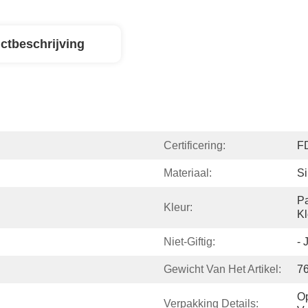
ctbeschrijving
Certificering:
F
Materiaal:
Si
Pa
Kleur:
Kl
Niet-Giftig:
- 
Gewicht Van Het Artikel:
7
Op
Verpakking Details: