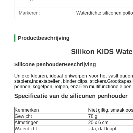
Markeren:
Waterdichte siliconen potl
Productbeschrijving
Silikon KIDS Wate
Silicone penhouder
Beschrijving
Unieke kleuren, ideaal ontworpen voor het vasthouden v
staplers,indextabellen, binder clips, stickers.Grootkapas
pennen, kogelpen, rolpen, enz.Een multifunctionele pen v
Specificatie van de siliconen penhouder
Kenmerken
Niet giftig, smaakloo
Gewicht
78 g
Afmetingen
20 x 6 cm
Waterdicht
- Ja, dat klopt.