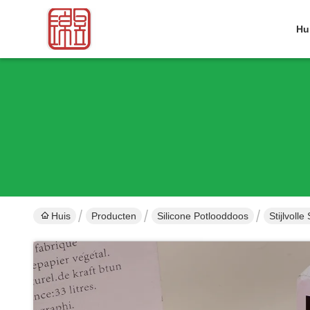
Hu
Huis
Producten
Silicone Potlooddoos
Stijlvol