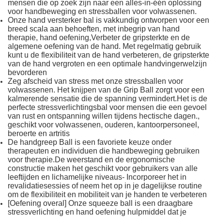
mensen die op zoek zijn naar een alles-in-één oplossing
voor handbeweging en stressballen voor volwassenen.
Onze hand versterker bal is vakkundig ontworpen voor een
breed scala aan behoeften, met inbegrip van hand
therapie, hand oefening,Verbeter de gripsterkte en de
algemene oefening van de hand. Met regelmatig gebruik
kunt u de flexibiliteit van de hand verbeteren, de gripsterkte
van de hand vergroten en een optimale handvingerwelzijn
bevorderen
Zeg afscheid van stress met onze stressballen voor
volwassenen. Het knijpen van de Grip Ball zorgt voor een
kalmerende sensatie die de spanning vermindert.Het is de
perfecte stressverlichtingsbal voor mensen die een gevoel
van rust en ontspanning willen tijdens hectische dagen.,
geschikt voor volwassenen, ouderen, kantoorpersoneel,
beroerte en artritis
De handgreep Ball is een favoriete keuze onder
therapeuten en individuen die handbeweging gebruiken
voor therapie.De weerstand en de ergonomische
constructie maken het geschikt voor gebruikers van alle
leeftijden en lichamelijke niveaus- Incorporeer het in
revalidatiesessies of neem het op in je dagelijkse routine
om de flexibiliteit en mobiliteit van je handen te verbeteren
[Oefening overal] Onze squeeze ball is een draagbare
stressverlichting en hand oefening hulpmiddel dat je