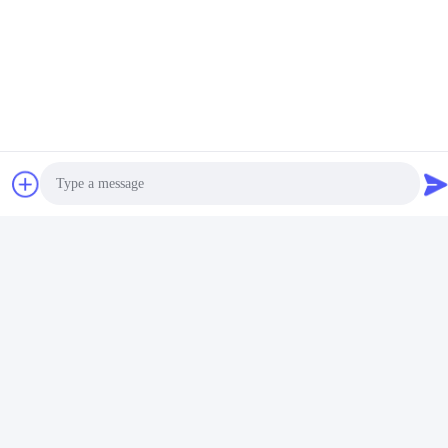
Photo
Video Call
Audio Call